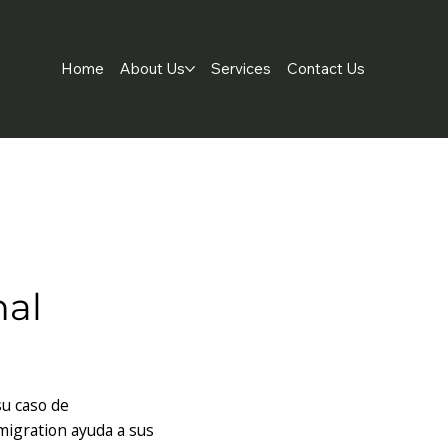
Home
About Us
Services
Contact Us
nal
su caso de
migration ayuda a sus