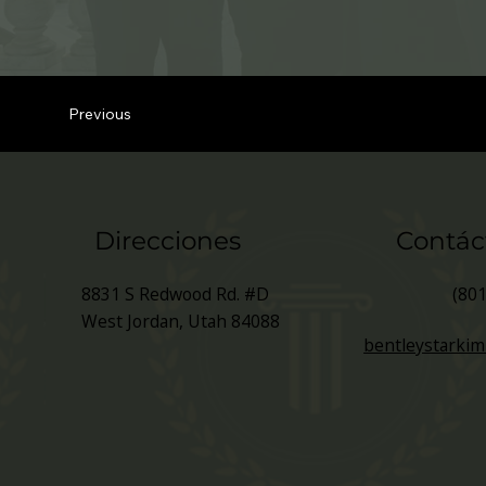
Previous
Direcciones
Contác
(80
8831 S Redwood Rd. #D
West Jordan, Utah 84088
bentleystarki