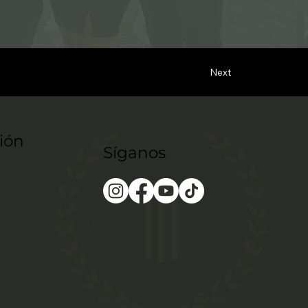
Next
ión
Síganos